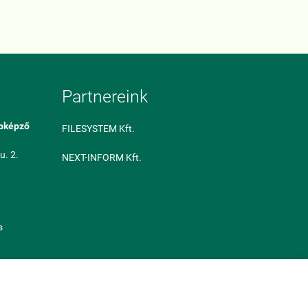
Partnereink
bképző
FILESYSTEM Kft.
u. 2.
NEXT-INFORM Kft.
s