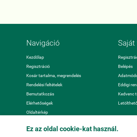
Navigáció
Saját 
Kezdőlap
Regisztrá
Regisztráció
Belépés
Kosár tartalma, megrendelés
Adatmódo
Rendelési feltételek
Eddigi re
Bemutatkozás
Kedvenc 
Elérhetőségek
Letölthet
Oldaltérkép
Ez az oldal cookie-kat használ.