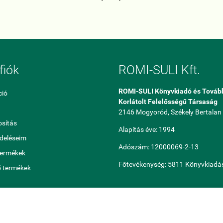
fiók
ROMI-SULI Kft.
ROMI-SULI Könyvkiadó és Továb
ció
Korlátolt Felelősségű Társaság
2146 Mogyoród, Székely Bertalan 
sítás
Alapítás éve: 1994
ndeléseim
Adószám: 12000069-2-13
termékek
Főtevékenység: 5811 Könyvkiadá
ő termékek