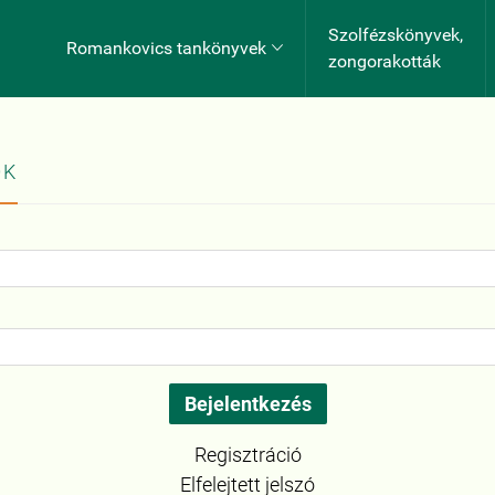
Szolfézskönyvek,
Romankovics tankönyvek

zongorakották
OK
Regisztráció
Elfelejtett jelszó