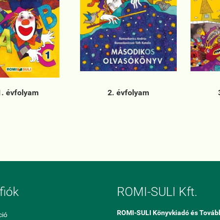
1. évfolyam
2. évfolyam
fiók
ROMI-SULI Kft.
ROMI-SULI Könyvkiadó és Továb
ció