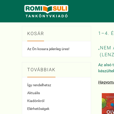
1–4. 
KOSÁR
„NEM 
Az Ön kosara jelenleg üres!
(LEN
Az alsó 
TOVÁBBIAK
készülte
Hagyomán
Így rendelhetsz
Aktuális
Kiadónkról
Elérhetőségek