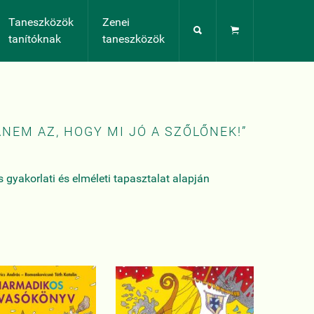
Taneszközök
Zenei


tanítóknak
taneszközök
ANEM AZ, HOGY MI JÓ A SZŐLŐNEK!”
gyakorlati és elméleti tapasztalat alapján