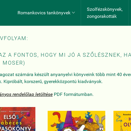
Szolfézskönyvek,
Romankovics tankönyvek

zongorakották
ÉVFOLYAM:
AZ A FONTOS, HOGY MI JÓ A SZŐLÉSZNEK, H
Z MOSER)
tagozat számára készült anyanyelvi könyveink több mint 40 éves 
k. Kipróbált, korszerű, gyerekközpontú kiadványok.
yos rendelőlap letöltése
PDF formátumban.