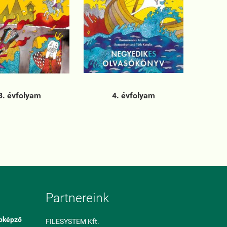
3. évfolyam
4. évfolyam
Partnereink
bképző
FILESYSTEM Kft.