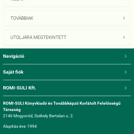
TOVÁBBIAK

UTOLJÁRA MEGTEKINTETT

Navigáció

Saját fiók

ROMI-SULI Kft.

ROMI-SULI Könyvkiadó és Továbbképző Korlátolt Felelősségű
Társaság
2146 Mogyoród, Székely Bertalan u. 2.
Alapítás éve: 1994