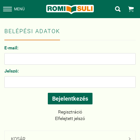


MENÜ
BELÉPÉSI ADATOK
E-mail:
Jelszó:
Regisztráció
Elfelejtett jelszó
KOSÁR
