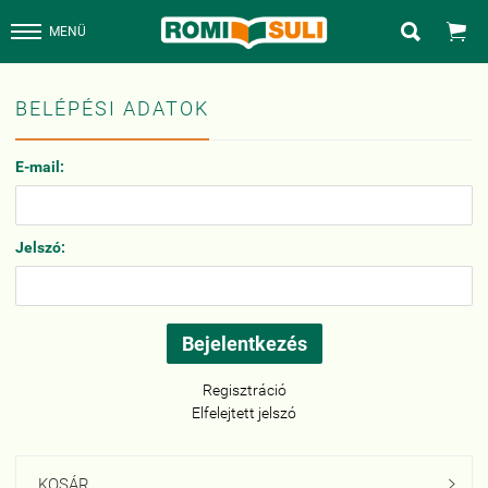


MENÜ
BELÉPÉSI ADATOK
E-mail:
Jelszó:
Regisztráció
Elfelejtett jelszó
KOSÁR
