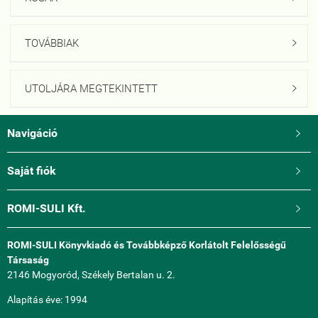
TOVÁBBIAK

UTOLJÁRA MEGTEKINTETT

Navigáció

Saját fiók

ROMI-SULI Kft.

ROMI-SULI Könyvkiadó és Továbbképző Korlátolt Felelősségű
Társaság
2146 Mogyoród, Székely Bertalan u. 2.
Alapítás éve: 1994