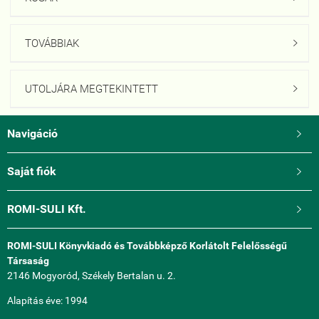
TOVÁBBIAK

UTOLJÁRA MEGTEKINTETT

Navigáció

Saját fiók

ROMI-SULI Kft.

ROMI-SULI Könyvkiadó és Továbbképző Korlátolt Felelősségű
Társaság
2146 Mogyoród, Székely Bertalan u. 2.
Alapítás éve: 1994