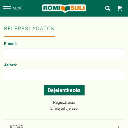


MENÜ
BELÉPÉSI ADATOK
E-mail:
Jelszó:
Regisztráció
Elfelejtett jelszó
KOSÁR
