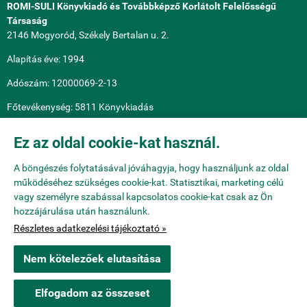
ROMI-SULI Könyvkiadó és Továbbképző Korlátolt Felelősségű
Társaság
2146 Mogyoród, Székely Bertalan u. 2.
Alapítás éve: 1994
Adószám: 12000069-2-13
Főtevékenység: 5811 Könyvkiadás
Ez az oldal cookie-kat használ.
Partnereink

A böngészés folytatásával jóváhagyja, hogy használjunk az oldal
működéséhez szükséges cookie-kat. Statisztikai, marketing célú
FILESYSTEM Kft.
vagy személyre szabással kapcsolatos cookie-kat csak az Ön
hozzájárulása után használunk.
NEXT-INFORM Kft.
Részletes adatkezelési tájékoztató »
Nem kötelezőek elutasítása
romisuli.hu -
ROMI-SULI Kft.
-
ÁSZF
-
Adatkezelési tájékoztató
Elfogadom az összeset
Webáruház készítés
a StartÜzlettel.