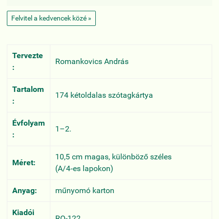
Felvitel a kedvencek közé »
Tervezte
Romankovics András
:
Tartalom
174 kétoldalas szótagkártya
:
Évfolyam
1–2.
:
10,5 cm magas, különböző széles
Méret:
(A/4‑es lapokon)
Anyag:
műnyomó karton
Kiadói
RO-122