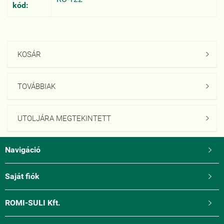
kód:
KOSÁR

TOVÁBBIAK

UTOLJÁRA MEGTEKINTETT

Navigáció

Saját fiók

ROMI-SULI Kft.
