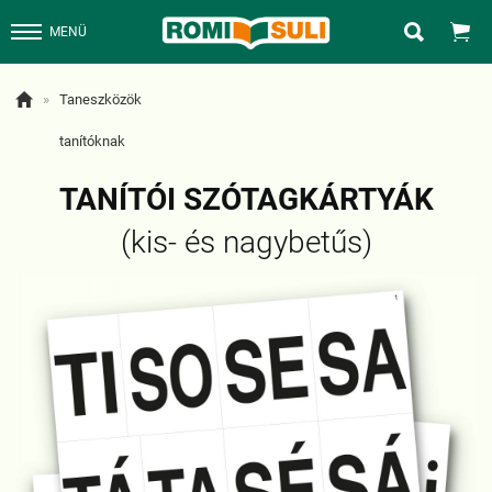


MENÜ

»
Taneszközök
tanítóknak
TANÍTÓI SZÓTAGKÁRTYÁK
(kis- és nagybetűs)