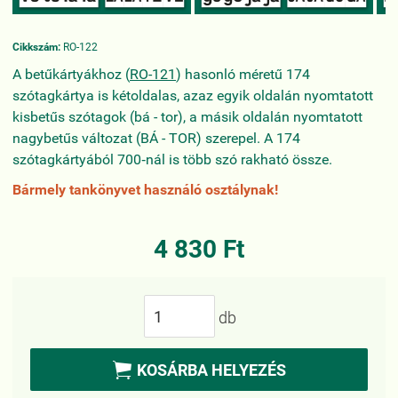
Cikkszám:
RO-122
A betűkártyákhoz (
RO-121
) hasonló méretű 174
szótagkártya is kétoldalas, azaz egyik oldalán nyomtatott
kisbetűs szótagok (bá - tor), a másik oldalán nyomtatott
nagybetűs változat (BÁ - TOR) szerepel. A 174
szótagkártyából 700‑nál is több szó rakható össze.
Bármely tankönyvet használó osztálynak!
…
4 830 Ft
db

KOSÁRBA HELYEZÉS